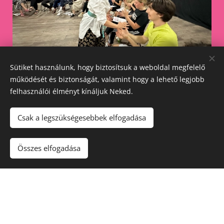
Sütiket használunk, hogy biztosítsuk a weboldal megfelelő
működését és biztonságát, valamint hogy a lehető legjobb
felhasználói élményt kínáljuk Neked.
Csak a legszükségesebbek elfogadása
SORSTALANSÁG
Összes elfogadása
A kurzus vezetője Sasho Dimoski a velesi Nemzeti
Színház igazgatója, rendező, író, dramaturg, akinek
világlátása, művészi attitűdje rendkívül motiválóan
hathat a különböző kultúrából érkező hallgatók szá-